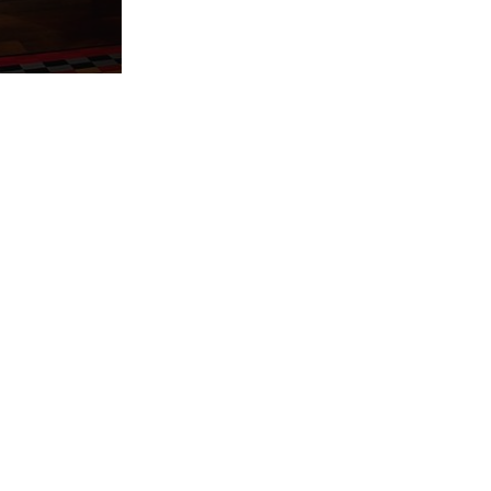
, д. 10а
60 МИН