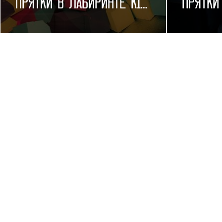
Прятки в лабиринте KIDS
Прятки
ул. Коммунистическая, д. 10а
ул. Ко
+7 (978) 068 14-56
+7 (97
60 МИН
4-25 ЧЕЛОВЕК