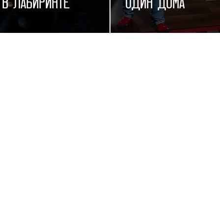
 в лабиринте
Один дома
ммунистическая, д. 10а
ул. Коммунистическая
8) 068 14-56
+7 (978) 068 14-56
2-4 ЧЕЛОВЕКА
60 МИН
4-25 ЧЕЛОВЕК